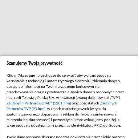
Szanujemy Twoją prywatność
Kliknij "Akceptuję i przechodzę do serwisu", aby wyrazić zgody na
korzystanie z technologii automatycznego śledzenia i zbierania danych,
dostęp do informacji na Twoim urządzeniu końcowym i ich
przechowywanie oraz na przetwarzanie Twoich danych osobowych przez
nas, czyli Telewizję Polską S.A. w likwidacji (zwaną dalej również „TVP”),
Zaufanych Partnerów z IAB* (1201 firm)
oraz pozostałych
Zaufanych
Partnerów TVP (93 firm)
, w celach marketingowych (w tym do
zautomatyzowanego dopasowania reklam do Twoich zainteresowań i
mierzenia ich skuteczności) i pozostałych, które wskazujemy poniżej, a
także zgody na udostępnianie przez nas identyfikatora PPID do Google.
Twoje dane osobowe zbierane podczas odwiedzania przez Ciebie naszych